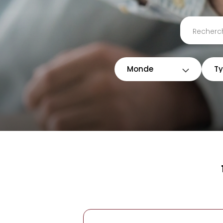
Rechercher par job ou mot-clef
Monde
Ty