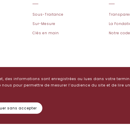
Sous-Traitance
Transpare
Sur-Mesure
La Fondat
Clés en main
Notre code
Nous contacter
et, des informations sont enregistrées ou lues dans votre termina
nous pour permettre de mesurer l’audience du site et de lire une
Contact
uer sans accepter
Mentions Légales
Données personnelles
Cookies