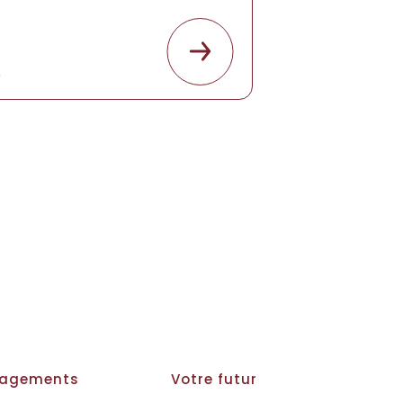
e
gagements
Votre futur