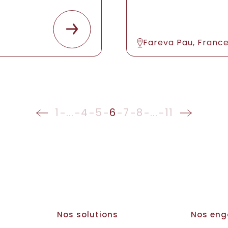
Fareva Pau, Franc
1
...
4
5
6
7
8
...
11
Nos solutions
Nos en