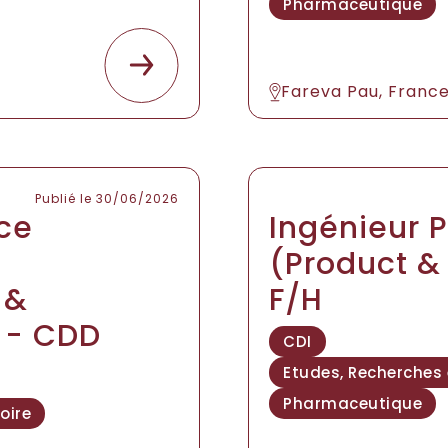
Pharmaceutique
Fareva Pau, Franc
Publié le 30/06/2026
ce
Ingénieur 
(Product &
 &
F/H
n - CDD
CDI
Etudes, Recherches
Pharmaceutique
oire