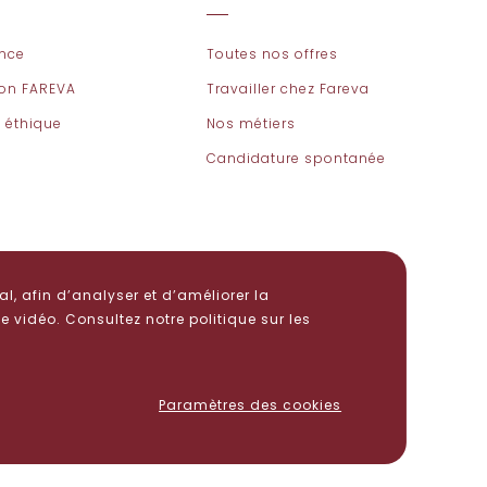
nce
Toutes nos offres
ion FAREVA
Travailler chez Fareva
 éthique
Nos métiers
Candidature spontanée
l, afin d’analyser et d’améliorer la
 vidéo. Consultez notre politique sur les
Paramètres des cookies