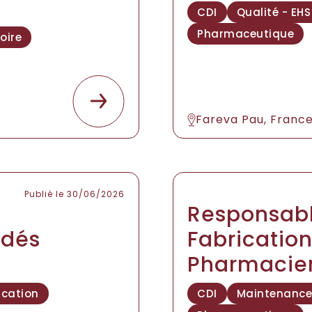
CDI
Qualité - EHS
Pharmaceutique
oire
Fareva Pau, Franc
Publié le 30/06/2026
Responsab
édés
Fabricatio
Pharmacie
cation
CDI
Maintenance 