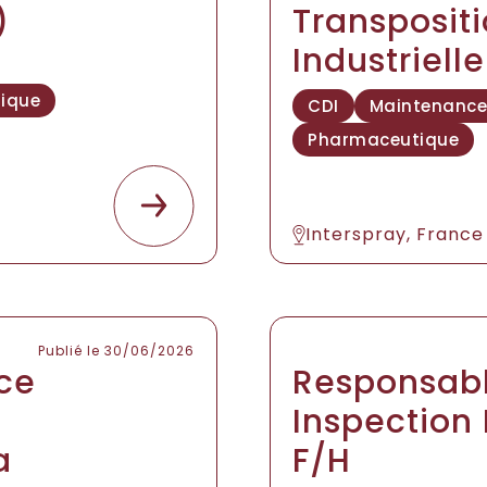
)
Transposit
Industriell
nique
CDI
Maintenance 
Pharmaceutique
Interspray, France
Publié le 30/06/2026
ce
Responsabl
Inspection
a
F/H