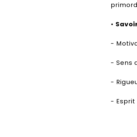
primord
•
Savoi
- Motiv
- Sens 
- Rigue
- Esprit