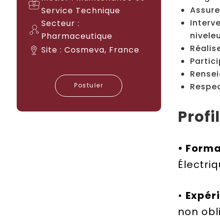
Assure
Service Technique
Interv
Secteur :
nivele
Pharmaceutique
Réalis
Site : Cosmeva, France
Partic
Rensei
Postuler
Respec
Profi
• Forma
Électri
•
Expér
non obl