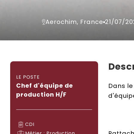
Aerochim, France
21/07/20
Descr
LE POSTE
Chef d'équipe de
Dans le
production H/F
d'équip
CDI
Rattach
Métier : Production