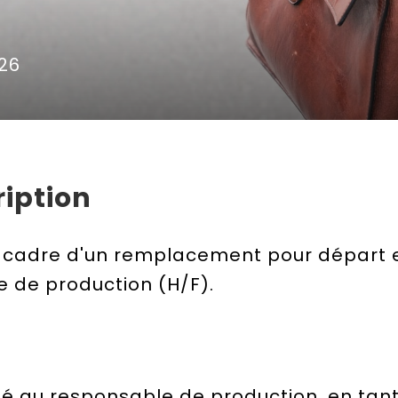
26
iption
 cadre d'un remplacement pour départ e
e de production (H/F).
é au responsable de production, en tant