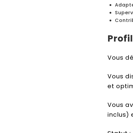
Adapte
Superv
Contri
Profi
Vous dé
Vous di
et optim
Vous av
inclus)