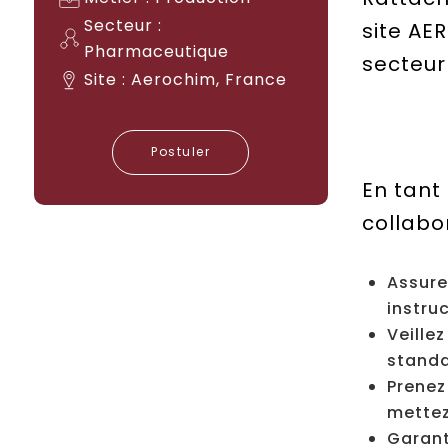
Secteur :
site AE
Pharmaceutique
secteur
Site : Aerochim, France
Postuler
En tant 
collabor
Assure
instru
Veille
standa
Prenez
mettez
Garant