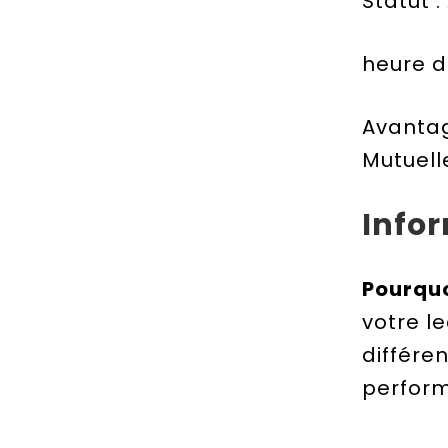
Statut 
heure d
Avantag
Mutuell
Info
Pourquo
votre l
différe
perform